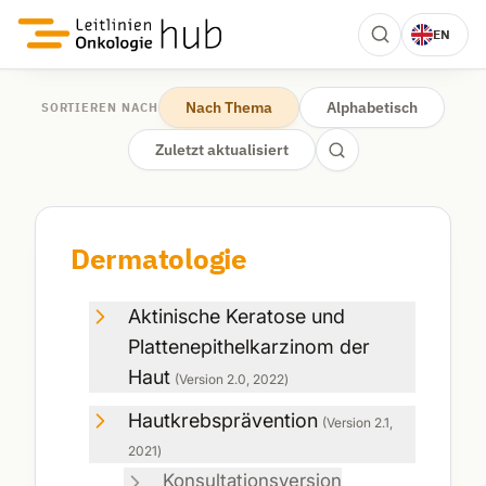
EN
Nach Thema
Alphabetisch
SORTIEREN NACH
Zuletzt aktualisiert
Dermatologie
Aktinische Keratose und
Plattenepithelkarzinom der
Haut
(Version
2.0
,
2022
)
Hautkrebsprävention
(Version
2.1
,
2021
)
Konsultationsversion