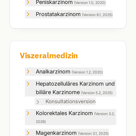
Peniskarzinom
(Version
1.0
,
2020
)
Prostatakarzinom
(Version
8.1
,
2025
)
Viszeralmedizin
Analkarzinom
(Version
1.2
,
2020
)
Hepatozelluläres Karzinom und
biliäre Karzinome
(Version
5.2
,
2025
)
Konsultationsversion
Kolorektales Karzinom
(Version
3.2
,
2026
)
Magenkarzinom
(Version
3.1
,
2025
)